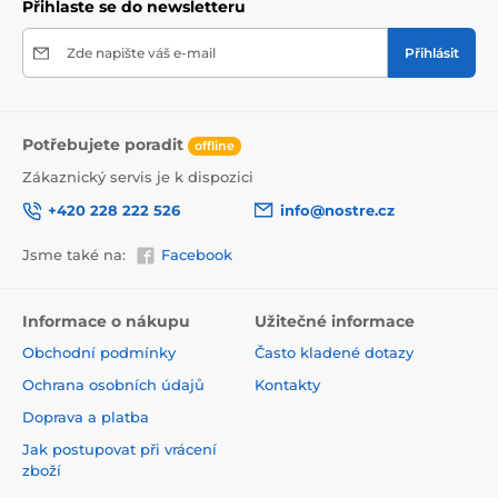
Přihlaste se do newsletteru
Zde napište váš e-mail
Přihlásit
Potřebujete poradit
offline
Zákaznický servis je k dispozici
+420 228 222 526
info@nostre.cz
Jsme také na:
Facebook
Ekologické a zdravotně nezávadné
Použitá tisková metoda je ekologická, a proto jsou
Informace o nákupu
Užitečné informace
tapety vhodné do jakékoli místnosti. Barvy splňují
Obchodní podmínky
Často kladené dotazy
přísné normy a mají VOC i GREENGUARD GOLD
certifikaci. Navíc jsou bez obsahu PVC a lepidlo je na
Ochrana osobních údajů
Kontakty
vodní bázi, což zaručuje jejich zdravotní nezávadnost.
Doprava a platba
Jak postupovat při vrácení
zboží