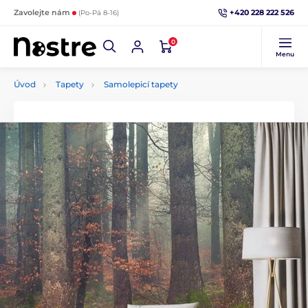
+420 228 222 526
Zavolejte nám
(Po-Pá 8-16)
0
Menu
Úvod
Tapety
Samolepicí tapety