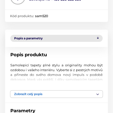
Kód produktu:
sam520
Popis a parametry
Popis produktu
Samolepicí tapety plné stylu a originality mohou být
ozdobou i vašeho interiéru. Vyberte si z pestrých motivů
a přineste do svého domova nový impuls v podobě
dekorace, která vás potěší. I díky samolepicím tapetám
si vytvoříte příjemné prostředí, kam se budete rádi
vracet.
Zobrazit celý popis
Perfektní tiskové zpracování
Naše samolepicí tapety jsou potištěny na kvalitní
Parametry
materiál s jemným povrchem a matným vzhledem. Tisk