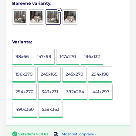
Barevné varianty:
Varianta:
98x66
147x99
147x270
196x132
196x270
245x165
245x270
294x198
294x270
343x231
392x264
441x297
490x330
539x363
Možnosti dopravy ›
Skladem > 10 ks