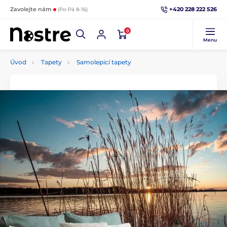
+420 228 222 526
Zavolejte nám
(Po-Pá 8-16)
0
Menu
Úvod
Tapety
Samolepicí tapety