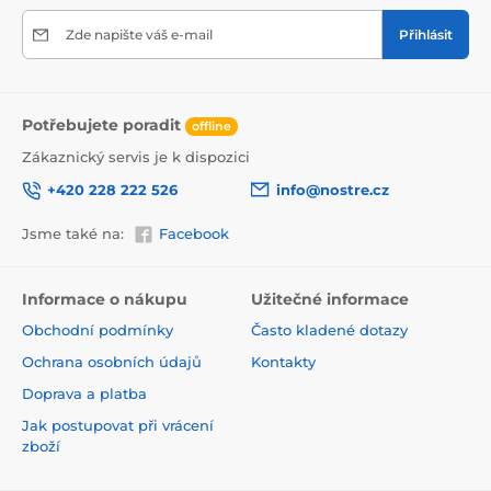
Zde napište váš e-mail
Přihlásit
Potřebujete poradit
offline
Zákaznický servis je k dispozici
+420 228 222 526
info@nostre.cz
Jsme také na:
Facebook
Ekologické a zdravotně nezávadné
Použitá tisková metoda je ekologická, a proto jsou
Informace o nákupu
Užitečné informace
tapety vhodné do jakékoli místnosti. Barvy splňují
Obchodní podmínky
Často kladené dotazy
přísné normy a mají VOC i GREENGUARD GOLD
certifikaci. Navíc jsou bez obsahu PVC a lepidlo je na
Ochrana osobních údajů
Kontakty
vodní bázi, což zaručuje jejich zdravotní nezávadnost.
Doprava a platba
Jak postupovat při vrácení
zboží