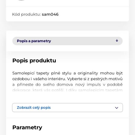
Kód produktu:
sam046
Popis a parametry
Popis produktu
Samolepicí tapety plné stylu a originality mohou být
ozdobou i vašeho interiéru. Vyberte si z pestrých motivů
a přineste do svého domova nový impuls v podobě
dekorace, která vás potěší. I díky samolepicím tapetám
si vytvoříte příjemné prostředí, kam se budete rádi
vracet.
Zobrazit celý popis
Perfektní tiskové zpracování
Naše samolepicí tapety jsou potištěny na kvalitní
Parametry
materiál s jemným povrchem a matným vzhledem. Tisk
probíhá moderní UV-led technologií na fólii o tloušťce