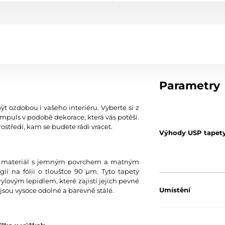
Parametry
ýt ozdobou i vašeho interiéru. Vyberte si z
mpuls v podobě dekorace, která vás potěší.
ostředí, kam se budete rádi vracet.
Výhody USP tapet
tní materiál s jemným povrchem a matným
í na fólii o tloušťce 90 µm. Tyto tapety
ylovým lepidlem, které zajistí jejich pevné
Umístění
jsou vysoce odolné a barevně stálé.
Barva