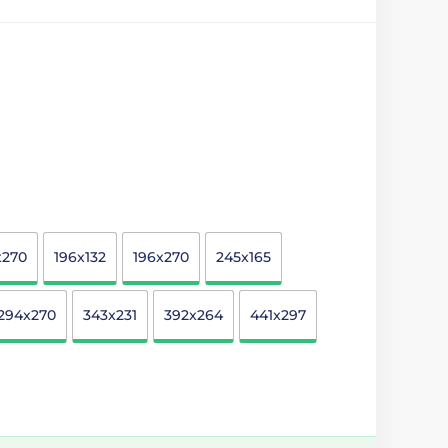
x270
196x132
196x270
245x165
294x270
343x231
392x264
441x297