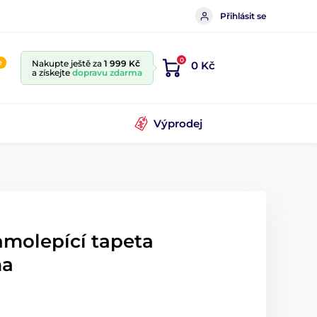
Přihlásit se
0
e
Nakupte ještě za
1 999 Kč
0 Kč
a získejte
dopravu zdarma
Výprodej
amolepící tapeta
ma