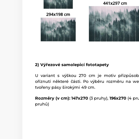
2) Výřezové samolepicí fototapety
U variant s výškou 270 cm je motiv přizpůso
oříznutí některé části. Po výběru rozměru na w
tvořeny pásy širokými 49 cm.
Rozměry (v cm): 147x270
(3 pruhy),
196x270
(4 pr
pruhů)