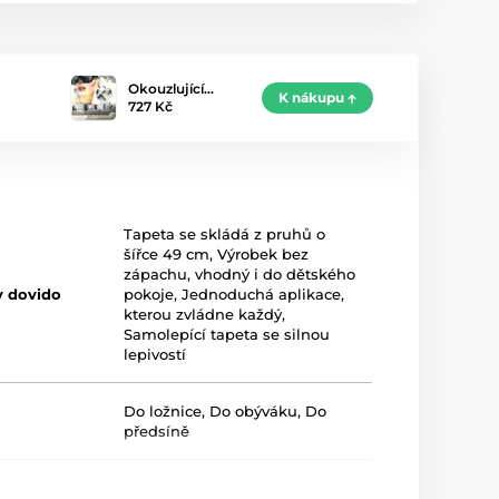
Okouzlující…
K nákupu
727 Kč
Tapeta se skládá z pruhů o
šířce 49 cm
,
Výrobek bez
zápachu, vhodný i do dětského
y dovido
pokoje
,
Jednoduchá aplikace,
kterou zvládne každý
,
Samolepící tapeta se silnou
lepivostí
Do ložnice
,
Do obýváku
,
Do
předsíně
Béžová
,
Bílá
,
Černá