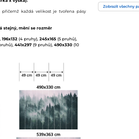
řka x výška):
Zobrazit všechny 
 přičemž každá velikost je tvořena pásy
Technologie tapet
vá stejný, mění se rozměr
,
196x132
(4 pruhy),
245x165
(5 pruhů),
pruhů),
441x297
(9 pruhů),
490x330
(10