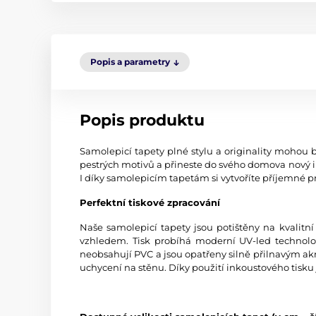
Popis a parametry
Popis produktu
Samolepicí tapety plné stylu a originality mohou b
pestrých motivů a přineste do svého domova nový i
I díky samolepicím tapetám si vytvoříte příjemné pr
Perfektní tiskové zpracování
Naše samolepicí tapety jsou potištěny na kvali
vzhledem. Tisk probíhá moderní UV-led technologi
neobsahují PVC a jsou opatřeny silně přilnavým akr
uchycení na stěnu. Díky použití inkoustového tisku 