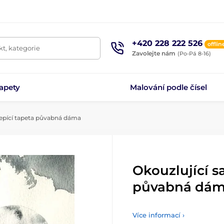
+420 228 222 526
offlin
t, kategorie
Zavolejte nám
(Po-Pá 8-16)
apety
Malování podle čísel
epící tapeta půvabná dáma
Okouzlující s
půvabná dá
Více informací ›