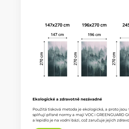
Ekologické a zdravotně nezávadné
Použitá tisková metoda je ekologická, a proto jsou
splňují přísné normy a mají VOC i GREENGUARD GOL
a lepidlo je na vodní bázi, což zaručuje jejich zdra