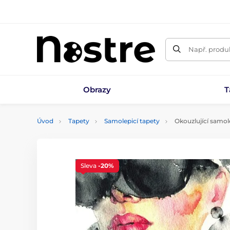
Např. produk
Obrazy
T
Úvod
Tapety
Samolepicí tapety
Okouzlující samol
Sleva
-20%