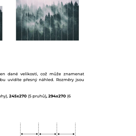
ben dané velikosti, což může znamenat
ebu uvidíte přesný náhled. Rozměry jsou
uhy),
245x270
(5 pruhů)
, 294x270
(6