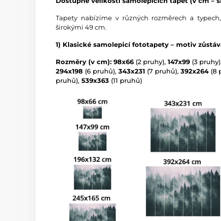
Dostupné velikosti samolepicích tapet (v cm – ší
Tapety nabízíme v různých rozměrech a typech,
širokými 49 cm.
1) Klasické samolepicí fototapety – motiv zůstá
Rozměry (v cm): 98x66
(2 pruhy),
147x99
(3 pruhy)
294x198
(6 pruhů),
343x231
(7 pruhů),
392x264
(8 
pruhů),
539x363
(11 pruhů)