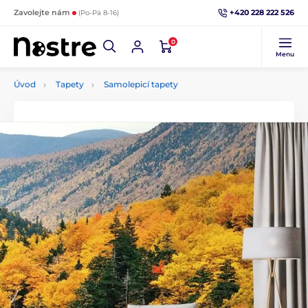
+420 228 222 526
Zavolejte nám
(Po-Pá 8-16)
0
Menu
Úvod
Tapety
Samolepicí tapety