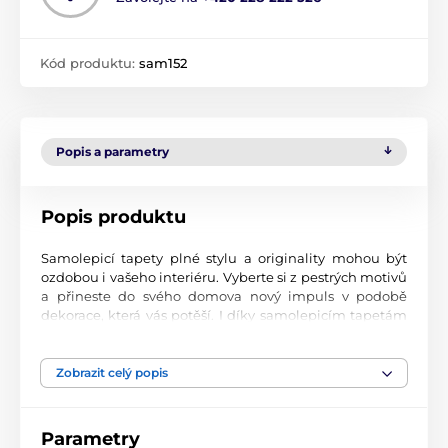
Kód produktu:
sam152
Popis a parametry
Popis produktu
Samolepicí tapety plné stylu a originality mohou být
ozdobou i vašeho interiéru. Vyberte si z pestrých motivů
a přineste do svého domova nový impuls v podobě
dekorace, která vás potěší. I díky samolepicím tapetám
si vytvoříte příjemné prostředí, kam se budete rádi
vracet.
Zobrazit celý popis
Perfektní tiskové zpracování
Naše samolepicí tapety jsou potištěny na kvalitní
Parametry
materiál s jemným povrchem a matným vzhledem. Tisk