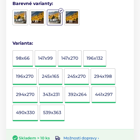
Barevné varianty:
Varianta:
98x66
147x99
147x270
196x132
196x270
245x165
245x270
294x198
294x270
343x231
392x264
441x297
490x330
539x363
Možnosti dopravy ›
Skladem > 10 ks