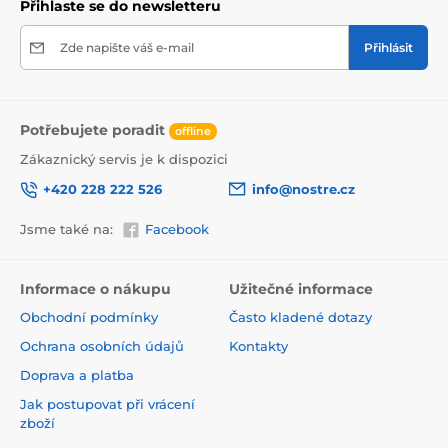
Přihlaste se do newsletteru
Zde napište váš e-mail
Přihlásit
Potřebujete poradit
offline
Zákaznický servis je k dispozici
+420 228 222 526
info@nostre.cz
Jsme také na:
Facebook
Ekologické a zdravotně nezávadné
Použitá tisková metoda je ekologická, a proto jsou
Informace o nákupu
Užitečné informace
tapety vhodné do jakékoli místnosti. Barvy splňují
Obchodní podmínky
Často kladené dotazy
přísné normy a mají VOC i GREENGUARD GOLD
certifikaci. Navíc jsou bez obsahu PVC a lepidlo je na
Ochrana osobních údajů
Kontakty
vodní bázi, což zaručuje jejich zdravotní nezávadnost.
Doprava a platba
Jak postupovat při vrácení
zboží