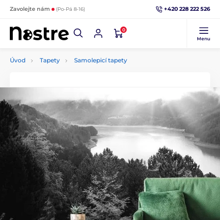
+420 228 222 526
Zavolejte nám
(Po-Pá 8-16)
0
Menu
Úvod
Tapety
Samolepicí tapety