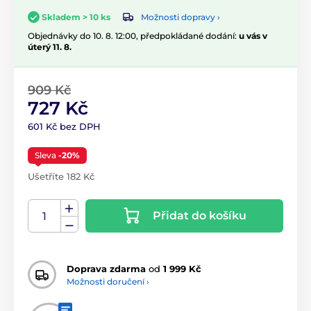
Možnosti dopravy ›
Skladem > 10 ks
Objednávky do 10. 8. 12:00, předpokládané dodání:
u vás v
úterý 11. 8.
909 Kč
727 Kč
601 Kč bez DPH
Sleva
-20%
Ušetříte 182 Kč
Přidat do košíku
Doprava zdarma
od
1 999 Kč
Možnosti doručení ›