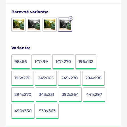
Barevné varianty:
Varianta:
98x66
147x99
147x270
196x132
196x270
245x165
245x270
294x198
294x270
343x231
392x264
441x297
490x330
539x363