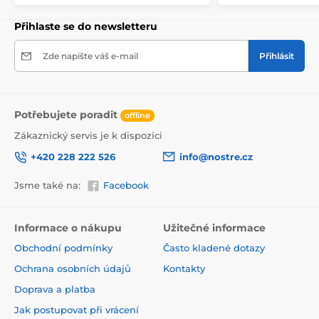
Přihlaste se do newsletteru
Zde napište váš e-mail
Přihlásit
Potřebujete poradit
offline
Zákaznický servis je k dispozici
+420 228 222 526
info@nostre.cz
Jsme také na:
Facebook
Ekologické a zdravotně nezávadné
Použitá tisková metoda je ekologická, a proto jsou
Informace o nákupu
Užitečné informace
tapety vhodné do jakékoli místnosti. Barvy splňují
Obchodní podmínky
Často kladené dotazy
přísné normy a mají VOC i GREENGUARD GOLD
certifikaci. Navíc jsou bez obsahu PVC a lepidlo je na
Ochrana osobních údajů
Kontakty
vodní bázi, což zaručuje jejich zdravotní nezávadnost.
Doprava a platba
Jak postupovat při vrácení