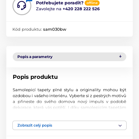
Potřebujete poradit?
offline
Zavolejte na
+420 228 222 526
Kód produktu:
sam030bw
Popis a parametry
Popis produktu
Samolepicí tapety plné stylu a originality mohou být
ozdobou i vašeho interiéru. Vyberte si z pestrých motivů
a přineste do svého domova nový impuls v podobě
dekorace, která vás potěší. I díky samolepicím tapetám
si vytvoříte příjemné prostředí, kam se budete rádi
vracet.
Zobrazit celý popis
Perfektní tiskové zpracování