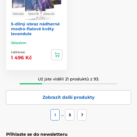
100x50
150x75
200x10
5-dílný obraz nádherné
modro-fialové květy
levandule
Skladem
1 870 Kč
1 496 Kč
Už jste viděli 21 produktů z 93.
Zobrazit další produkty
…
1
5
Přihlaste se do newsletteru