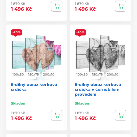
1 870 Kč
1 870 Kč
1 496 Kč
1 496 Kč
-20%
-20%
100x50
150x75
200x10
100x50
150x75
200x10
5-dílný obraz korková
5-dílný obraz korková
srdíčka
srdíčka v černobílém
provedení
Skladem
Skladem
1 870 Kč
1 870 Kč
1 496 Kč
1 496 Kč