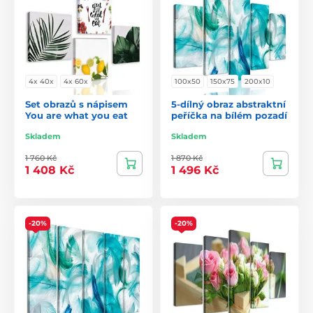
4x 40x
4x 60x
100x50
150x75
200x10
Set obrazů s nápisem
5-dílný obraz abstraktní
You are what you eat
peříčka na bílém pozadí
Skladem
Skladem
1 760 Kč
1 870 Kč
1 408 Kč
1 496 Kč
-20%
-20%