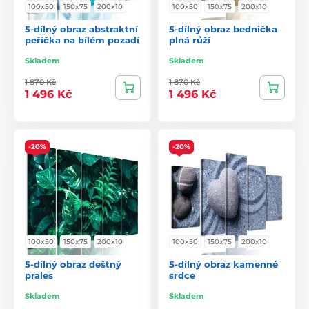
100x50
150x75
200x10
100x50
150x75
200x10
5-dílný obraz abstraktní
5-dílný obraz bednička
peříčka na bílém pozadí
plná růží
Skladem
Skladem
1 870 Kč
1 870 Kč
1 496 Kč
1 496 Kč
-20%
-20%
100x50
150x75
200x10
100x50
150x75
200x10
5-dílný obraz deštný
5-dílný obraz kamenné
prales
srdce
Skladem
Skladem