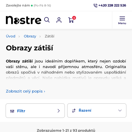
+420 228 222 526
Zavolejte nám
(Po-Pá 8-16)
0
Menu
Úvod
Obrazy
Zátiší
Obrazy zátiší
Obrazy zátiší
jsou ideálním doplňkem, který nejen ozdobí
vaši stěnu, ale i navodí příjemnou atmosféru. Originalita
obrazů spočívá v náhodném nebo stylizovaném uspořádání
předmětů a věcí. Naše nabídka motivů je opravdu velká a
proto si budete mít z čeho vybírat. Je jen na vás, jestli si
vyberete barevné nebo černobílé provedení obrazů. V obou
Zobrazit celý popis
›
případech si určitě zvolíte správně a zajistíte si tím útulný
obývací pokoj, ložnici, kuchyň, případně kancelář.
Řazení
Filtr
Zobrazujeme 1-21 z 93 produktů