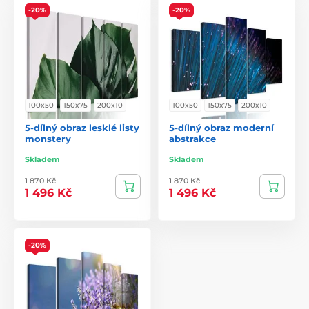
-20%
-20%
100x50
150x75
200x10
100x50
150x75
200x10
5-dílný obraz lesklé listy
5-dílný obraz moderní
monstery
abstrakce
Skladem
Skladem
1 870 Kč
1 870 Kč
1 496 Kč
1 496 Kč
-20%