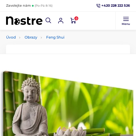
+420 228 222 526
Zavolejte nám
(Po-Pá 8-16)
0
Menu
Úvod
Obrazy
Feng Shui