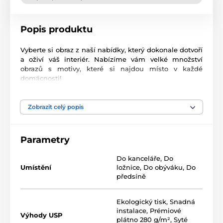
Popis produktu
Vyberte si obraz z naší nabídky, který dokonale dotvoří
a oživí váš interiér. Nabízíme vám velké množství
obrazů s motivy, které si najdou místo v každé
domácnosti!
Vysoce kvalitní tisk
Zobrazit celý popis
Kvalita je pro nás důležitá a proto jsme pro naše
obrazy důkladně vybrali nejen plátno, barvy, ale také
technologii tisku. Každý z našich obrazů je vytištěn na
Parametry
2
pružné plátno, jehož hmotnost je
370 g/m
. Plátno
sestává ze
směsi polyesteru a bavlny.
Nezapomněli
Do kanceláře
,
Do
jsme ani na pečlivý výběr barev, které jsou
Umístění
ložnice
,
Do obýváku
,
Do
ekologické
, což znamená, že nezapáchají a
předsíně
nevypouštějí škodlivé látky do ovzduší, proto je jen na
vás, do kterého pokoje obraz zavěsíte. V neposlední
řadě je důležitá také technologie tisku. Abychom
Ekologický tisk
,
Snadná
zajistili, že obrazy budou výrazné a kvalitní,
instalace
,
Prémiové
Výhody USP
zaměřujeme se na tisk, který poskytuje
sytost barev
plátno 280 g/m²
,
Syté