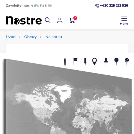
+420 228 222 526
Zavolejte nám
(Po-Pá 8-16)
0
Menu
Úvod
Obrazy
Na korku