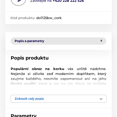
Zavolejte na
+420 228 222 526
Kód produktu:
do1125bw_cork
Popis a parametry
Popis produktu
Populární obraz na korku
vás určitě nadchne.
Nejenže si oživíte zeď moderním doplňkem, který
zaujme každého, nesmíte zapomenout ani na jeho
široké využití
, které je jen na vás. Navíc jej můžete
umístit na stěnu každé místnosti. Samozřejmě je
ideální volbou i jako
dárek
, například pro vášnivého
cestovatele či milovníka geografie. Korková nástěnka,
Zobrazit celý popis
kterou si zamiluje každý, vás zaručeně dostane.
Jak využít korkovou nástěnku?
Parametry