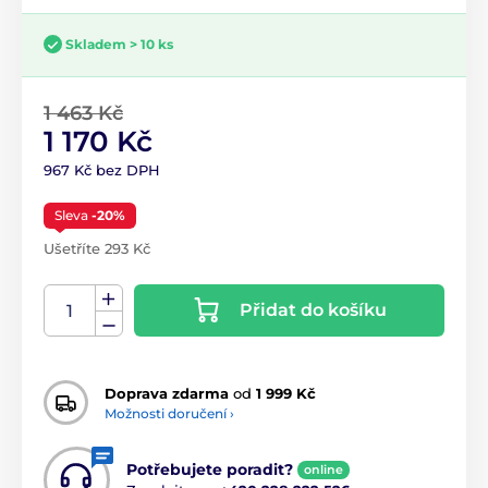
Skladem > 10 ks
1 463 Kč
1 170 Kč
967 Kč bez DPH
Sleva
-20%
Ušetříte 293 Kč
Přidat do košíku
Doprava zdarma
od
1 999 Kč
Možnosti doručení ›
Potřebujete poradit?
online