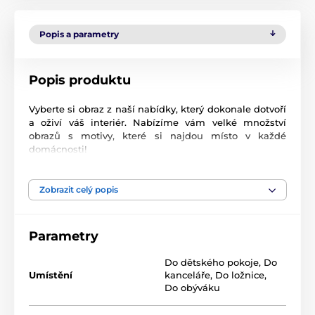
Popis a parametry
Popis produktu
Vyberte si obraz z naší nabídky, který dokonale dotvoří
a oživí váš interiér. Nabízíme vám velké množství
obrazů s motivy, které si najdou místo v každé
domácnosti!
Vysoce kvalitní tisk
Zobrazit celý popis
Kvalita je pro nás důležitá a proto jsme pro naše
obrazy důkladně vybrali nejen plátno, barvy, ale také
technologii tisku. Každý z našich obrazů je vytištěn na
Parametry
2
pružné plátno, jehož hmotnost je
370 g/m
. Plátno
sestává ze
směsi polyesteru a bavlny.
Nezapomněli
Do dětského pokoje
,
Do
jsme ani na pečlivý výběr barev, které jsou
Umístění
kanceláře
,
Do ložnice
,
ekologické
, což znamená, že nezapáchají a
Do obýváku
nevypouštějí škodlivé látky do ovzduší, proto je jen na
vás, do kterého pokoje obraz zavěsíte. V neposlední