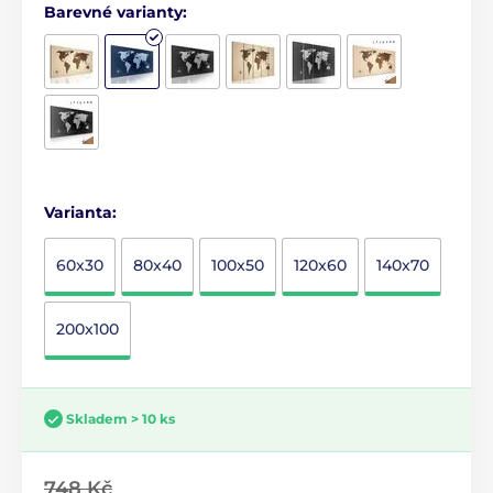
Barevné varianty:
Varianta:
60x30
80x40
100x50
120x60
140x70
200x100
Skladem > 10 ks
748 Kč