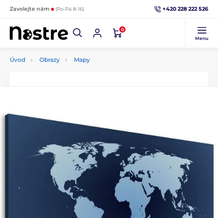
+420 228 222 526
Zavolejte nám
(Po-Pá 8-16)
0
Menu
Úvod
Obrazy
Mapy