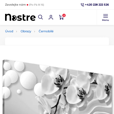
+420 228 222 526
Zavolejte nám
(Po-Pá 8-16)
0
Menu
Úvod
Obrazy
Černobílé