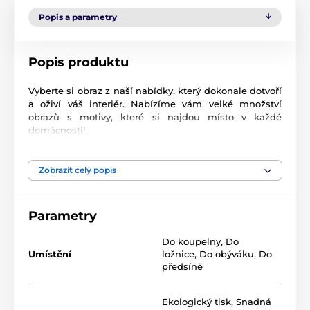
Popis a parametry
Popis produktu
Vyberte si obraz z naší nabídky, který dokonale dotvoří
a oživí váš interiér. Nabízíme vám velké množství
obrazů s motivy, které si najdou místo v každé
domácnosti!
Vysoce kvalitní tisk
Zobrazit celý popis
Kvalita je pro nás důležitá a proto jsme pro naše
obrazy důkladně vybrali nejen plátno, barvy, ale také
technologii tisku. Každý z našich obrazů je vytištěn na
Parametry
2
pružné plátno, jehož hmotnost je
370 g/m
. Plátno
sestává ze
směsi polyesteru a bavlny.
Nezapomněli
Do koupelny
,
Do
jsme ani na pečlivý výběr barev, které jsou
Umístění
ložnice
,
Do obýváku
,
Do
ekologické
, což znamená, že nezapáchají a
předsíně
nevypouštějí škodlivé látky do ovzduší, proto je jen na
vás, do kterého pokoje obraz zavěsíte. V neposlední
řadě je důležitá také technologie tisku. Abychom
Ekologický tisk
,
Snadná