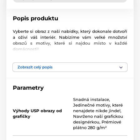
Popis produktu
Vyberte si obraz z naší nabídky, který dokonale dotvoří
a oživí váš interiér. Nabízíme vám velké množství
obrazů s motivy, které si najdou místo v každé
domácnosti!
Vysoce kvalitní tisk
Zobrazit celý popis
Kvalita je pro nás důležitá a proto jsme pro naše
obrazy důkladně vybrali nejen plátno, barvy, ale také
technologii tisku. Každý z našich obrazů je vytištěn na
Parametry
2
pružné plátno, jehož hmotnost je
370 g/m
. Plátno
sestává ze
směsi polyesteru a bavlny.
Nezapomněli
Snadná instalace
,
jsme ani na pečlivý výběr barev, které jsou
Jedinečné motivy, které
ekologické
, což znamená, že nezapáchají a
Výhody USP obrazy od
nenajdete nikde jinde!
,
nevypouštějí škodlivé látky do ovzduší, proto je jen na
grafičky
Navrženo naší grafickou
vás, do kterého pokoje obraz zavěsíte. V neposlední
designérkou
,
Prémiové
řadě je důležitá také technologie tisku. Abychom
plátno 280 g/m²
zajistili, že obrazy budou výrazné a kvalitní,
zaměřujeme se na tisk, který poskytuje
sytost barev