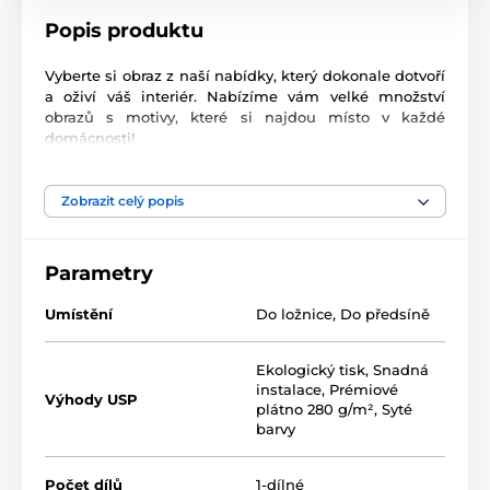
Popis produktu
Vyberte si obraz z naší nabídky, který dokonale dotvoří
a oživí váš interiér. Nabízíme vám velké množství
obrazů s motivy, které si najdou místo v každé
domácnosti!
Vysoce kvalitní tisk
Zobrazit celý popis
Kvalita je pro nás důležitá a proto jsme pro naše
obrazy důkladně vybrali nejen plátno, barvy, ale také
technologii tisku. Každý z našich obrazů je vytištěn na
Parametry
2
pružné plátno, jehož hmotnost je
370 g/m
. Plátno
sestává ze
směsi polyesteru a bavlny.
Nezapomněli
Umístění
Do ložnice
,
Do předsíně
jsme ani na pečlivý výběr barev, které jsou
ekologické
, což znamená, že nezapáchají a
nevypouštějí škodlivé látky do ovzduší, proto je jen na
Ekologický tisk
,
Snadná
vás, do kterého pokoje obraz zavěsíte. V neposlední
instalace
,
Prémiové
Výhody USP
řadě je důležitá také technologie tisku. Abychom
plátno 280 g/m²
,
Syté
zajistili, že obrazy budou výrazné a kvalitní,
barvy
zaměřujeme se na tisk, který poskytuje
sytost barev
(12-16 pass, ink density 200).
Počet dílů
1-dílné