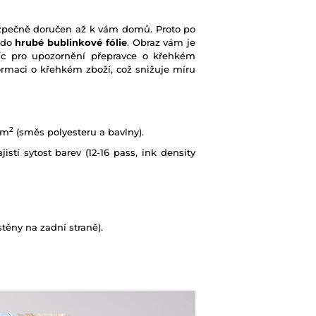
bezpečně doručen až k vám domů. Proto po
 do
hrubé bublinkové fólie
. Obraz vám je
íc pro upozornění přepravce o křehkém
rmaci o křehkém zboží, což snižuje míru
2
/m
(směs polyesteru a bavlny).
istí sytost barev (12-16 pass, ink density
ěny na zadní straně).