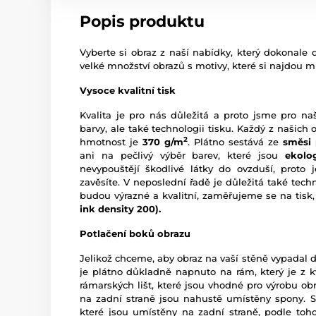
Popis produktu
Vyberte si obraz z naší nabídky, který dokonale d
velké množství obrazů s motivy, které si najdou m
Vysoce kvalitní tisk
Kvalita je pro nás důležitá a proto jsme pro na
barvy, ale také technologii tisku. Každý z našich 
2
hmotnost je
370 g/m
. Plátno sestává ze
směsi 
ani na pečlivý výběr barev, které jsou
ekolo
nevypouštějí škodlivé látky do ovzduší, proto
zavěsíte. V neposlední řadě je důležitá také techn
budou výrazné a kvalitní, zaměřujeme se na tisk,
ink density 200).
Potlačení boků obrazu
Jelikož chceme, aby obraz na vaší stěně vypadal 
je plátno důkladně napnuto na rám, který je z kv
rámarských lišt, které jsou vhodné pro výrobu o
na zadní straně jsou nahustě umístěny spony. S
které jsou umístěny na zadní straně, podle toho,