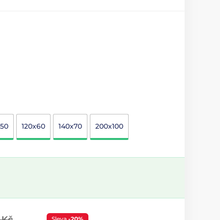
x50
120x60
140x70
200x100
 Kč
Sleva
-20%