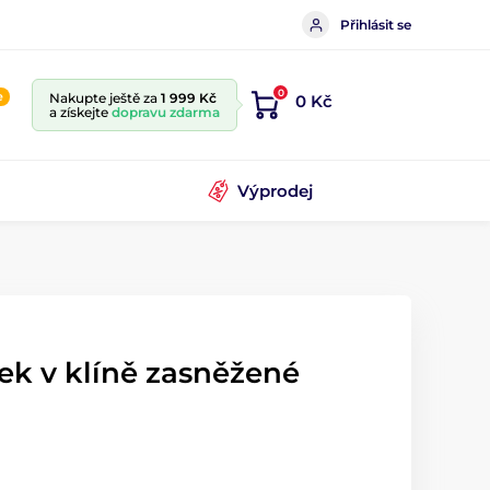
Přihlásit se
0
e
Nakupte ještě za
1 999 Kč
0 Kč
a získejte
dopravu zdarma
Výprodej
k v klíně zasněžené