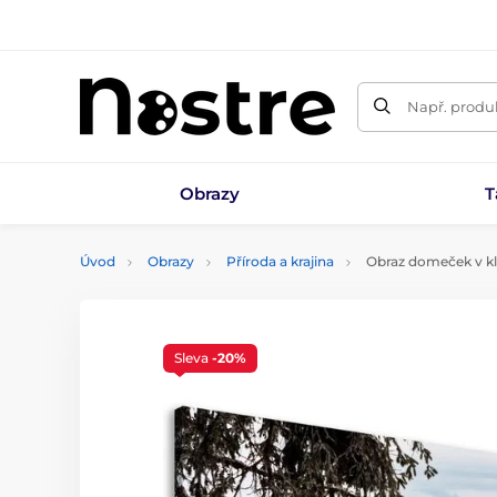
Např. produk
Obrazy
T
Úvod
Obrazy
Příroda a krajina
Obraz domeček v kl
Sleva
-20%