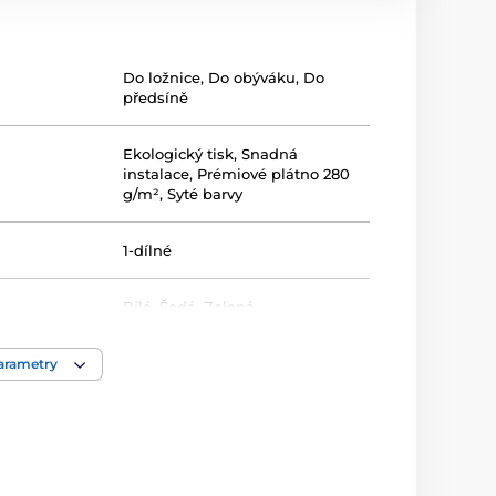
Do ložnice
,
Do obýváku
,
Do
předsíně
Ekologický tisk
,
Snadná
instalace
,
Prémiové plátno 280
g/m²
,
Syté barvy
1-dílné
Bílá
,
Šedá
,
Zelená
Na plátně
,
Tištěné
,
parametry
ů
Zarámované
,
Na šířku