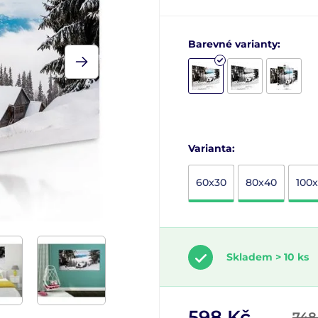
Barevné varianty:
Varianta:
60x30
80x40
100
Skladem > 10 ks
598 Kč
748