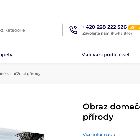
+420 228 222 526
offlin
t, kategorie
Zavolejte nám
(Po-Pá 8-16)
apety
Malování podle čísel
íně zasněžené přírody
Obraz domeče
přírody
Více informací ›