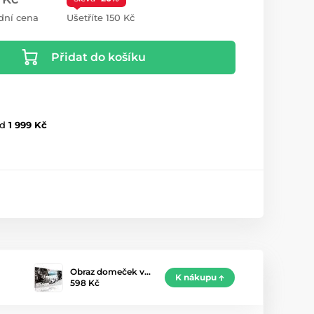
dní cena
Ušetříte 150 Kč
Přidat do košíku
d
1 999 Kč
Obraz domeček v…
K nákupu
598 Kč