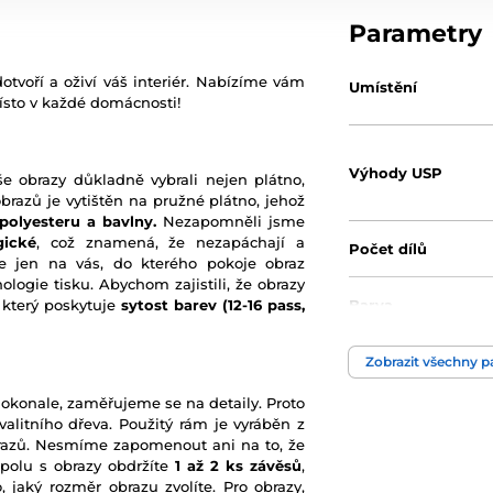
Parametry
otvoří a oživí váš interiér. Nabízíme vám
Umístění
ísto v každé domácnosti!
Výhody USP
še obrazy důkladně vybrali nejen plátno,
obrazů je vytištěn na pružné plátno, jehož
polyesteru a bavlny.
Nezapomněli jsme
gické
, což znamená, že nezapáchají a
Počet dílů
 je jen na vás, do kterého pokoje obraz
ologie tisku. Abychom zajistili, že obrazy
 který poskytuje
sytost barev (12-16 pass,
Barva
Zobrazit všechny 
Technologie obraz
dokonale, zaměřujeme se na detaily. Proto
alitního dřeva. Použitý rám je vyráběn z
brazů. Nesmíme zapomenout ani na to, že
polu s obrazy obdržíte
1 až 2 ks závěsů
,
 jaký rozměr obrazu zvolíte. Pro obrazy,