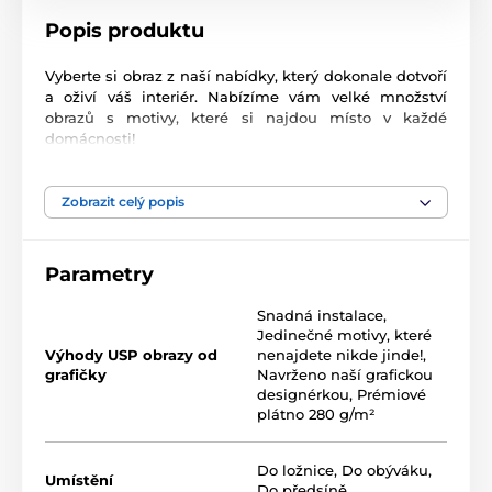
Popis produktu
Vyberte si obraz z naší nabídky, který dokonale dotvoří
a oživí váš interiér. Nabízíme vám velké množství
obrazů s motivy, které si najdou místo v každé
domácnosti!
Vysoce kvalitní tisk
Zobrazit celý popis
Kvalita je pro nás důležitá a proto jsme pro naše
obrazy důkladně vybrali nejen plátno, barvy, ale také
technologii tisku. Každý z našich obrazů je vytištěn na
Parametry
2
pružné plátno, jehož hmotnost je
370 g/m
. Plátno
sestává ze
směsi polyesteru a bavlny.
Nezapomněli
Snadná instalace
,
jsme ani na pečlivý výběr barev, které jsou
Jedinečné motivy, které
ekologické
, což znamená, že nezapáchají a
Výhody USP obrazy od
nenajdete nikde jinde!
,
nevypouštějí škodlivé látky do ovzduší, proto je jen na
grafičky
Navrženo naší grafickou
vás, do kterého pokoje obraz zavěsíte. V neposlední
designérkou
,
Prémiové
řadě je důležitá také technologie tisku. Abychom
plátno 280 g/m²
zajistili, že obrazy budou výrazné a kvalitní,
zaměřujeme se na tisk, který poskytuje
sytost barev
(12-16 pass, ink density 200).
Do ložnice
,
Do obýváku
,
Umístění
Do předsíně