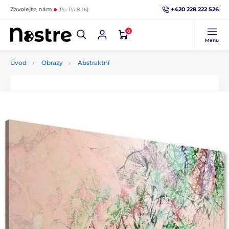
+420 228 222 526
Zavolejte nám
(Po-Pá 8-16)
0
Menu
Úvod
Obrazy
Abstraktní