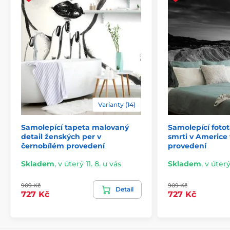
Varianty (14)
Samolepící tapeta malovaný
Samolepící foto
2) Výřezové samolepicí fototapety
detail ženských per v
smrti v Americe
černobílém provedení
provedení
U variant s výškou 270 cm je motiv přizpůsoben dané
velikosti, což může znamenat oříznutí některé části.
Skladem
,
v úterý 11. 8. u vás
Skladem
,
v úterý
Po výběru rozměru na webu uvidíte přesný náhled.
Rozměry jsou tvořeny pásy širokými 49 cm.
909 Kč
909 Kč
Detail
727 Kč
727 Kč
Rozměry (v cm): 147x270
(3 pruhy),
196x270
(4 pruhy),
245x270
(5 pruhů)
, 294x270
(6 pruhů)