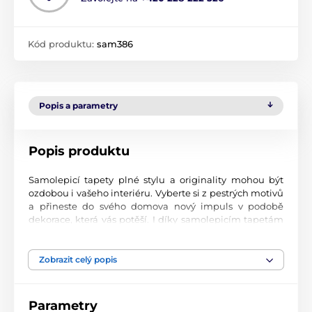
Kód produktu:
sam386
Popis a parametry
Popis produktu
Samolepicí tapety plné stylu a originality mohou být
ozdobou i vašeho interiéru. Vyberte si z pestrých motivů
a přineste do svého domova nový impuls v podobě
dekorace, která vás potěší. I díky samolepicím tapetám
si vytvoříte příjemné prostředí, kam se budete rádi
vracet.
Zobrazit celý popis
Perfektní tiskové zpracování
Naše samolepicí tapety jsou potištěny na kvalitní
Parametry
materiál s jemným povrchem a matným vzhledem. Tisk