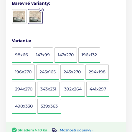
Barevné varianty:
Varianta:
98x66
147x99
147x270
196x132
196x270
245x165
245x270
294x198
294x270
343x231
392x264
441x297
490x330
539x363
Možnosti dopravy ›
Skladem > 10 ks