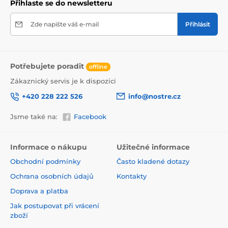
Přihlaste se do newsletteru
Zde napište váš e-mail
Přihlásit
Potřebujete poradit
offline
Zákaznický servis je k dispozici
+420 228 222 526
info@nostre.cz
Jsme také na:
Facebook
Ekologické a zdravotně nezávadné
Použitá tisková metoda je ekologická, a proto jsou
Informace o nákupu
Užitečné informace
tapety vhodné do jakékoli místnosti. Barvy splňují
Obchodní podmínky
Často kladené dotazy
přísné normy a mají VOC i GREENGUARD GOLD
certifikaci. Navíc jsou bez obsahu PVC a lepidlo je na
Ochrana osobních údajů
Kontakty
vodní bázi, což zaručuje jejich zdravotní nezávadnost.
Doprava a platba
Jak postupovat při vrácení
zboží