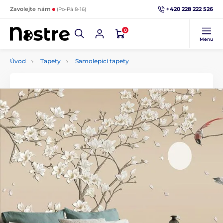
+420 228 222 526
Zavolejte nám
(Po-Pá 8-16)
0
Menu
Úvod
Tapety
Samolepicí tapety