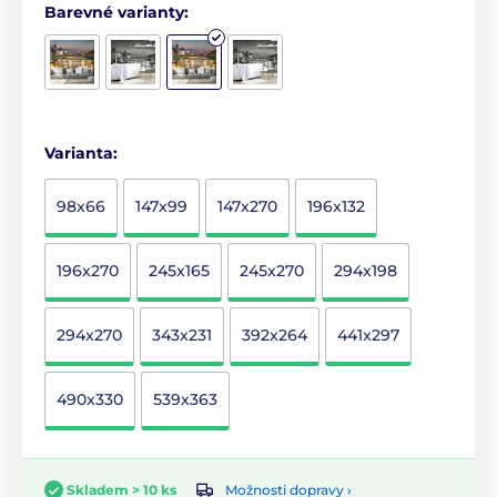
Barevné varianty:
Varianta:
98x66
147x99
147x270
196x132
196x270
245x165
245x270
294x198
294x270
343x231
392x264
441x297
490x330
539x363
Možnosti dopravy ›
Skladem > 10 ks