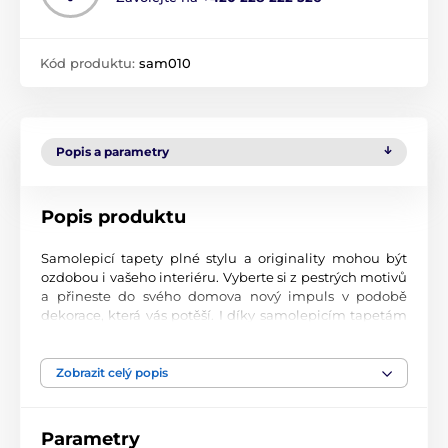
Kód produktu:
sam010
Popis a parametry
Popis produktu
Samolepicí tapety plné stylu a originality mohou být
ozdobou i vašeho interiéru. Vyberte si z pestrých motivů
a přineste do svého domova nový impuls v podobě
dekorace, která vás potěší. I díky samolepicím tapetám
si vytvoříte příjemné prostředí, kam se budete rádi
vracet.
Zobrazit celý popis
Perfektní tiskové zpracování
Naše samolepicí tapety jsou potištěny na kvalitní
Parametry
materiál s jemným povrchem a matným vzhledem. Tisk