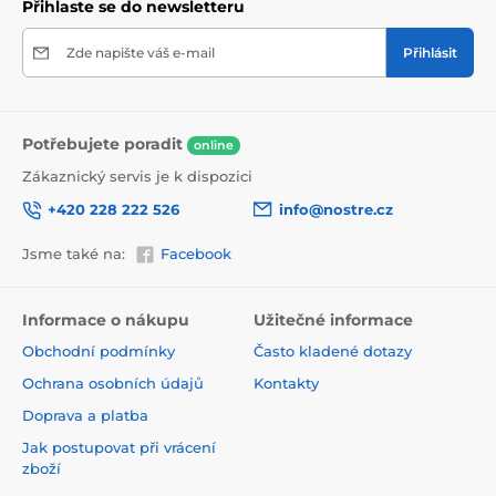
Přihlaste se do newsletteru
Zde napište váš e-mail
Přihlásit
Potřebujete poradit
online
Zákaznický servis je k dispozici
+420 228 222 526
info@nostre.cz
Jsme také na:
Facebook
Ekologické a zdravotně nezávadné
Použitá tisková metoda je ekologická, a proto jsou
Informace o nákupu
Užitečné informace
tapety vhodné do jakékoli místnosti. Barvy splňují
Obchodní podmínky
Často kladené dotazy
přísné normy a mají VOC i GREENGUARD GOLD
certifikaci. Navíc jsou bez obsahu PVC a lepidlo je na
Ochrana osobních údajů
Kontakty
vodní bázi, což zaručuje jejich zdravotní nezávadnost.
Doprava a platba
Jak postupovat při vrácení
zboží