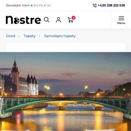
+420 228 222 526
Zavolejte nám
(Po-Pá 8-16)
0
Menu
Úvod
Tapety
Samolepicí tapety