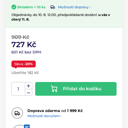
Možnosti dopravy ›
Skladem > 10 ks
Objednávky do 10. 8. 12:00, předpokládané dodání:
u vás v
úterý 11. 8.
909 Kč
727 Kč
601 Kč bez DPH
Sleva
-20%
Ušetříte 182 Kč
Přidat do košíku
Doprava zdarma
od
1 999 Kč
Možnosti doručení ›