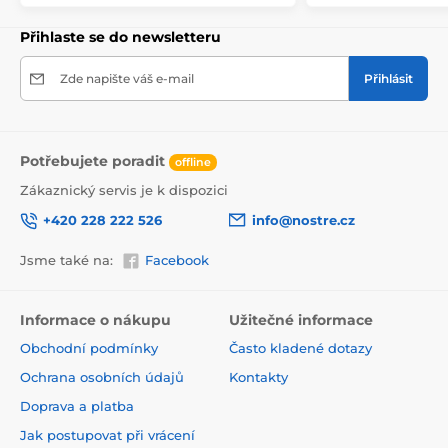
Přihlaste se do newsletteru
Zde napište váš e-mail
Přihlásit
Potřebujete poradit
offline
Zákaznický servis je k dispozici
+420 228 222 526
info@nostre.cz
Jsme také na:
Facebook
Ekologické a zdravotně nezávadné
Použitá tisková metoda je ekologická, a proto jsou
Informace o nákupu
Užitečné informace
tapety vhodné do jakékoli místnosti. Barvy splňují
Obchodní podmínky
Často kladené dotazy
přísné normy a mají VOC i GREENGUARD GOLD
certifikaci. Navíc jsou bez obsahu PVC a lepidlo je na
Ochrana osobních údajů
Kontakty
vodní bázi, což zaručuje jejich zdravotní nezávadnost.
Doprava a platba
Jak postupovat při vrácení