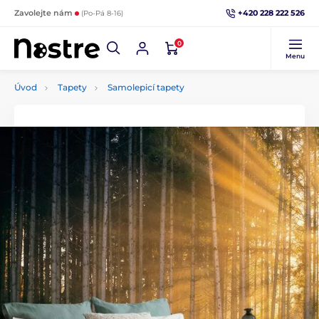
+420 228 222 526
Zavolejte nám
(Po-Pá 8-16)
0
Menu
Úvod
Tapety
Samolepicí tapety