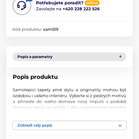
Potřebujete poradit?
offline
Zavolejte na
+420 228 222 526
Kód produktu:
sam519
Popis a parametry
Popis produktu
Samolepicí tapety plné stylu a originality mohou být
ozdobou i vašeho interiéru. Vyberte si z pestrých motivů
a přineste do svého domova nový impuls v podobě
dekorace, která vás potěší. I díky samolepicím tapetám
si vytvoříte příjemné prostředí, kam se budete rádi
vracet.
Zobrazit celý popis
Perfektní tiskové zpracování