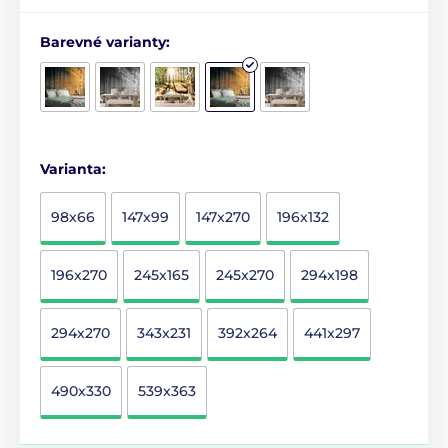
Barevné varianty:
Varianta:
98x66
147x99
147x270
196x132
196x270
245x165
245x270
294x198
294x270
343x231
392x264
441x297
490x330
539x363