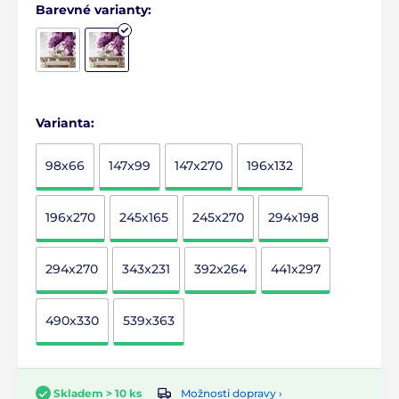
Barevné varianty:
Varianta:
98x66
147x99
147x270
196x132
196x270
245x165
245x270
294x198
294x270
343x231
392x264
441x297
490x330
539x363
Možnosti dopravy ›
Skladem > 10 ks