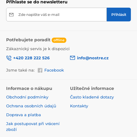
Přihlaste se do newsletteru
Zde napište váš e-mail
Přihlásit
Potřebujete poradit
offline
Zákaznický servis je k dispozici
+420 228 222 526
info@nostre.cz
Jsme také na:
Facebook
Ekologické a zdravotně nezávadné
Použitá tisková metoda je ekologická, a proto jsou
Informace o nákupu
Užitečné informace
tapety vhodné do jakékoli místnosti. Barvy splňují
Obchodní podmínky
Často kladené dotazy
přísné normy a mají VOC i GREENGUARD GOLD
certifikaci. Navíc jsou bez obsahu PVC a lepidlo je na
Ochrana osobních údajů
Kontakty
vodní bázi, což zaručuje jejich zdravotní nezávadnost.
Doprava a platba
Jak postupovat při vrácení
zboží