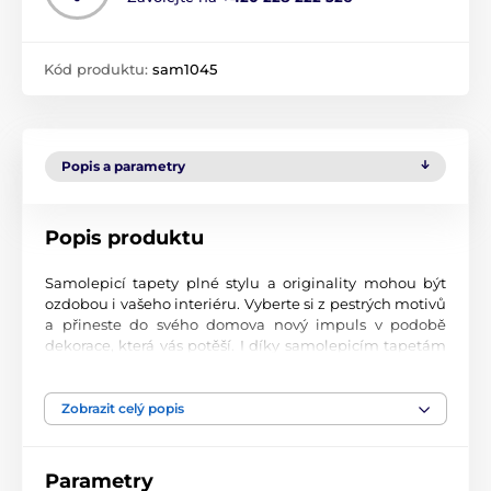
Kód produktu:
sam1045
Popis a parametry
Popis produktu
Samolepicí tapety plné stylu a originality mohou být
ozdobou i vašeho interiéru. Vyberte si z pestrých motivů
a přineste do svého domova nový impuls v podobě
dekorace, která vás potěší. I díky samolepicím tapetám
si vytvoříte příjemné prostředí, kam se budete rádi
vracet.
Zobrazit celý popis
Perfektní tiskové zpracování
Naše samolepicí tapety jsou potištěny na kvalitní
Parametry
materiál s jemným povrchem a matným vzhledem. Tisk