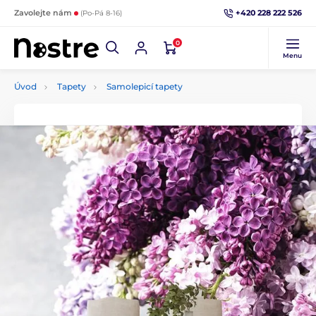
+420 228 222 526
Zavolejte nám
(Po-Pá 8-16)
0
Menu
Úvod
Tapety
Samolepicí tapety