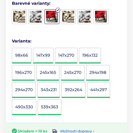
Barevné varianty:
Varianta:
98x66
147x99
147x270
196x132
196x270
245x165
245x270
294x198
294x270
343x231
392x264
441x297
490x330
539x363
Možnosti dopravy ›
Skladem > 10 ks