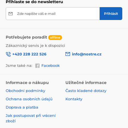
Přihlaste se do newsletteru
Zde napište váš e-mail
Přihlásit
Potřebujete poradit
offline
Zákaznický servis je k dispozici
+420 228 222 526
info@nostre.cz
Ekologické řešení pro každý interiér
Jsme také na:
Facebook
Použitá tisková metoda je šetrná k životnímu prostředí,
a proto se nemusíte obávat umístit tapetu i do citlivých
prostor. Barvy splňují přísné normy a pyšní se certifikací
Informace o nákupu
Užitečné informace
VOC i GREENGUARD GOLD, která potvrzuje jejich
Obchodní podmínky
Často kladené dotazy
zdravotní nezávadnost.
Ochrana osobních údajů
Kontakty
Doprava a platba
Jak postupovat při vrácení
zboží