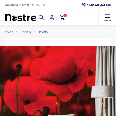
+420 228 222 526
Zavolejte nám
(Po-Pá 8-16)
0
Menu
Úvod
Tapety
Květy