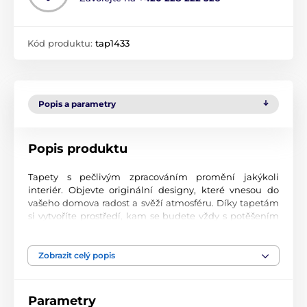
Kód produktu:
tap1433
Popis a parametry
Popis produktu
Tapety s pečlivým zpracováním promění jakýkoli
interiér. Objevte originální designy, které vnesou do
vašeho domova radost a svěží atmosféru. Díky tapetám
si vytvoříte prostředí, kam se budete vždy s potěšením
vracet.
Špičková kvalita tisku
Zobrazit celý popis
Naše fototapety přinášejí pestrou paletu motivů, barev i
tvarů, které dohromady vytvářejí výrazný a esteticky
Parametry
silný prvek místnosti. Jsou vytištěny na vysoce kvalitní