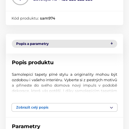
Kód produktu:
sam974
Popis a parametry
Popis produktu
Samolepicí tapety plné stylu a originality mohou být
ozdobou i vašeho interiéru. Vyberte si z pestrých motivů
a přineste do svého domova nový impuls v podobě
dekorace, která vás potěší. I díky samolepicím tapetám
si vytvoříte příjemné prostředí, kam se budete rádi
vracet.
Zobrazit celý popis
Perfektní tiskové zpracování
Naše samolepicí tapety jsou potištěny na kvalitní
Parametry
materiál s jemným povrchem a matným vzhledem. Tisk