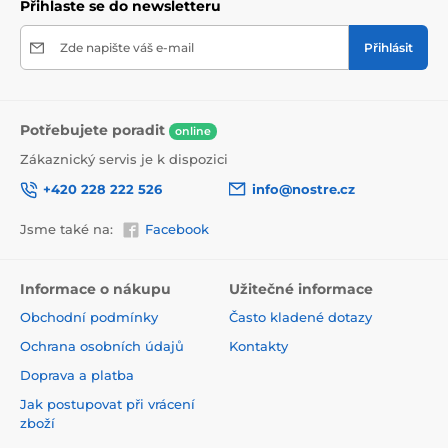
Přihlaste se do newsletteru
Zde napište váš e-mail
Přihlásit
Potřebujete poradit
online
Zákaznický servis je k dispozici
+420 228 222 526
info@nostre.cz
Jsme také na:
Facebook
Ekologické a zdravotně nezávadné
Použitá tisková metoda je ekologická, a proto jsou
Informace o nákupu
Užitečné informace
tapety vhodné do jakékoli místnosti. Barvy splňují
Obchodní podmínky
Často kladené dotazy
přísné normy a mají VOC i GREENGUARD GOLD
certifikaci. Navíc jsou bez obsahu PVC a lepidlo je na
Ochrana osobních údajů
Kontakty
vodní bázi, což zaručuje jejich zdravotní nezávadnost.
Doprava a platba
Jak postupovat při vrácení
zboží