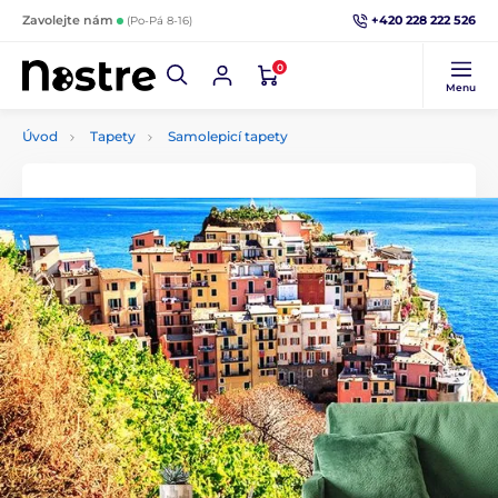
+420 228 222 526
Zavolejte nám
(Po-Pá 8-16)
0
Menu
Úvod
Tapety
Samolepicí tapety