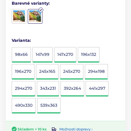
Barevné varianty:
Varianta:
98x66
147x99
147x270
196x132
196x270
245x165
245x270
294x198
294x270
343x231
392x264
441x297
490x330
539x363
Možnosti dopravy ›
Skladem > 10 ks