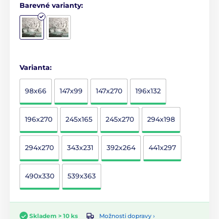
Barevné varianty:
Varianta:
98x66
147x99
147x270
196x132
196x270
245x165
245x270
294x198
294x270
343x231
392x264
441x297
490x330
539x363
Možnosti dopravy ›
Skladem > 10 ks