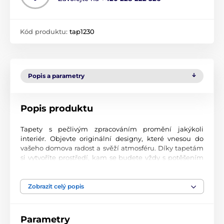
Kód produktu:
tap1230
Popis a parametry
Popis produktu
Tapety s pečlivým zpracováním promění jakýkoli
interiér. Objevte originální designy, které vnesou do
vašeho domova radost a svěží atmosféru. Díky tapetám
si vytvoříte prostředí, kam se budete vždy s potěšením
vracet.
Špičková kvalita tisku
Zobrazit celý popis
Naše fototapety přinášejí pestrou paletu motivů, barev i
tvarů, které dohromady vytvářejí výrazný a esteticky
Parametry
silný prvek místnosti. Jsou vytištěny na vysoce kvalitní