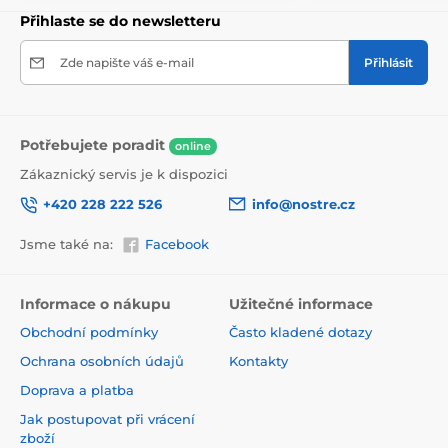
Přihlaste se do newsletteru
Zde napište váš e-mail
Přihlásit
Potřebujete poradit
online
Zákaznický servis je k dispozici
+420 228 222 526
info@nostre.cz
Jsme také na:
Facebook
Ekologické a zdravotně nezávadné
Použitá tisková metoda je ekologická, a proto jsou
Informace o nákupu
Užitečné informace
tapety vhodné do jakékoli místnosti. Barvy splňují
Obchodní podmínky
Často kladené dotazy
přísné normy a mají VOC i GREENGUARD GOLD
certifikaci. Navíc jsou bez obsahu PVC a lepidlo je na
Ochrana osobních údajů
Kontakty
vodní bázi, což zaručuje jejich zdravotní nezávadnost.
Doprava a platba
Jak postupovat při vrácení
zboží