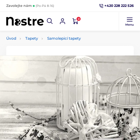
+420 228 222 526
Zavolejte nám
(Po-Pá 8-16)
0
Menu
Úvod
Tapety
Samolepicí tapety