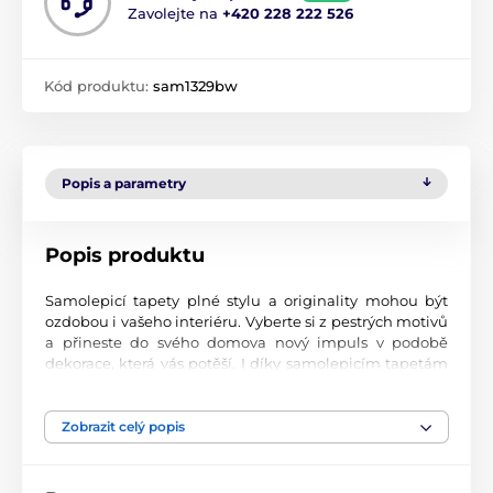
Zavolejte na
+420 228 222 526
Kód produktu:
sam1329bw
Popis a parametry
Popis produktu
Samolepicí tapety plné stylu a originality mohou být
ozdobou i vašeho interiéru. Vyberte si z pestrých motivů
a přineste do svého domova nový impuls v podobě
dekorace, která vás potěší. I díky samolepicím tapetám
si vytvoříte příjemné prostředí, kam se budete rádi
vracet.
Zobrazit celý popis
Perfektní tiskové zpracování
Naše samolepicí tapety jsou potištěny na kvalitní