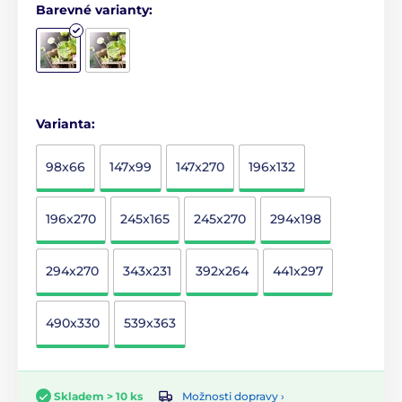
Barevné varianty:
Varianta:
98x66
147x99
147x270
196x132
196x270
245x165
245x270
294x198
294x270
343x231
392x264
441x297
490x330
539x363
Možnosti dopravy ›
Skladem > 10 ks