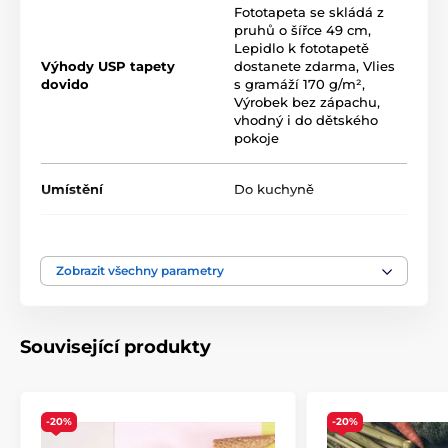
Fototapeta se skládá z
2
g/m
. Díky UV-led inkoustové technologii vynikají
pruhů o šířce 49 cm
,
odolností povrchu a dlouhotrvající barevností.
Lepidlo k fototapetě
Výhody USP tapety
dostanete zdarma
,
Vlies
dovido
s gramáží 170 g/m²
,
Výrobek bez zápachu,
Dostupné velikosti a typy tapet (uvedeno v cm,
vhodný i do dětského
šířka x výška)
pokoje
Tapety jsou k dispozici v několika velikostech, přičemž
každá varianta je složena z pásů o šířce 49 cm.
Umístění
Do kuchyně
1) Klasické fototapety – různé velikosti, stejný motiv
Barva
Šedá
,
Zelená
Rozměry (v cm): 98x66
(2 pruhy),
147x99
(3 pruhy),
196x132
(4 pruhy),
245x165
(5 pruhů),
294x198
(6
Zobrazit všechny parametry
pruhů),
343x231
(7 pruhů),
392x264
(8 pruhů),
441x297
Technologie tapet
Omyvatelné
,
Vliesové
(9 pruhů),
490x330
(10 pruhů),
539x363
(11 pruhů)
Související produkty
-20%
-20%