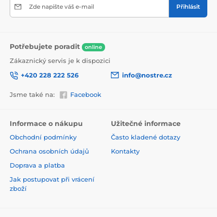
Zde napište váš e-mail
Přihlásit
Potřebujete poradit
online
Zákaznický servis je k dispozici
+420 228 222 526
info@nostre.cz
Jsme také na:
Facebook
Ekologické řešení pro každý interiér
Použitá tisková metoda je šetrná k životnímu prostředí,
a proto se nemusíte obávat umístit tapetu i do citlivých
Informace o nákupu
Užitečné informace
prostor. Barvy splňují přísné normy a pyšní se certifikací
Obchodní podmínky
Často kladené dotazy
VOC i GREENGUARD GOLD, která potvrzuje jejich
zdravotní nezávadnost.
Ochrana osobních údajů
Kontakty
Doprava a platba
Jak postupovat při vrácení
zboží