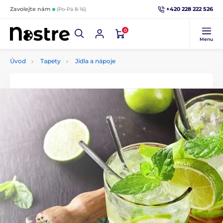
+420 228 222 526
Zavolejte nám
(Po-Pá 8-16)
0
Menu
Úvod
Tapety
Jídla a nápoje