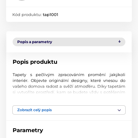
Kód produktu:
tap1001
Popis a parametry
Popis produktu
Tapety s pečlivým zpracováním promění jakýkoli
interiér. Objevte originální designy, které vnesou do
vašeho domova radost a svěží atmosféru. Díky tapetám
si vytvoříte prostředí, kam se budete vždy s potěšením
vracet.
Špičková kvalita tisku
Zobrazit celý popis
Naše fototapety přinášejí pestrou paletu motivů, barev i
tvarů, které dohromady vytvářejí výrazný a esteticky
Parametry
silný prvek místnosti. Jsou vytištěny na vysoce kvalitní
vliesový materiál s jemným povrchem a gramáží až 170