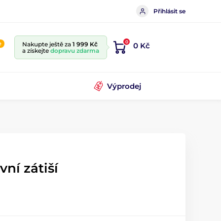
Přihlásit se
0
e
Nakupte ještě za
1 999 Kč
0 Kč
a získejte
dopravu zdarma
Výprodej
vní zátiší