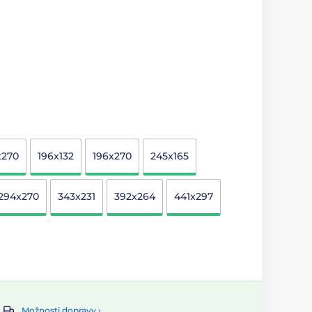
x270
196x132
196x270
245x165
294x270
343x231
392x264
441x297
Možnosti dopravy ›