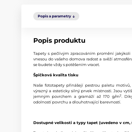
Popis a parametry
Popis produktu
Tapety s pečlivým zpracováním promění jakýkoli in
vnesou do vašeho domova radost a svěží atmosféru.
se budete vždy s potěšením vracet.
Špičková kvalita tisku
Naše fototapety přinášejí pestrou paletu motivů,
výrazný a esteticky silný prvek místnosti. Jsou vyti
2
jemným povrchem a gramáží až 170 g/m
. Dík
odolností povrchu a dlouhotrvající barevností.
Dostupné velikosti a typy tapet (uvedeno v cm, 