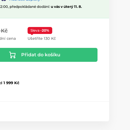
 12:00, předpokládané dodání:
u vás v úterý 11. 8.
 Kč
Sleva
-20%
dní cena
Ušetříte 130 Kč
Přidat do košíku
d
1 999 Kč