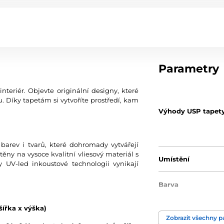
Parametry
teriér. Objevte originální designy, které
 Díky tapetám si vytvoříte prostředí, kam
Výhody USP tapet
 barev i tvarů, které dohromady vytvářejí
štěny na vysoce kvalitní vliesový materiál s
Umístění
y UV-led inkoustové technologii vynikají
Barva
šířka x výška)
Technologie tapet
Zobrazit všechny 