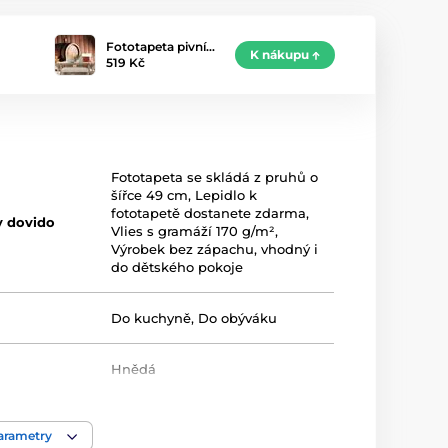
Fototapeta pivní…
K nákupu
519 Kč
Fototapeta se skládá z pruhů o
šířce 49 cm
,
Lepidlo k
fototapetě dostanete zdarma
,
y dovido
Vlies s gramáží 170 g/m²
,
Výrobek bez zápachu, vhodný i
do dětského pokoje
Do kuchyně
,
Do obýváku
Hnědá
Omyvatelné
,
Vliesové
parametry