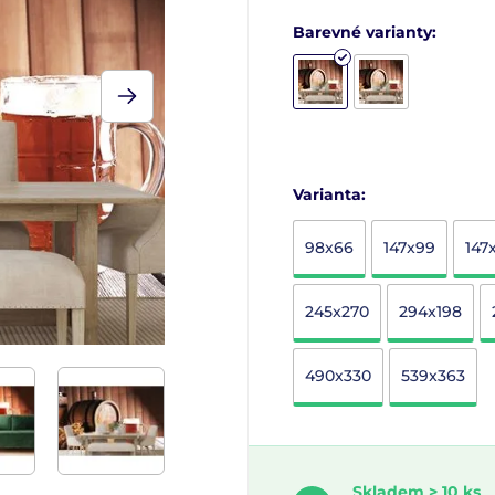
Barevné varianty:
Varianta:
98x66
147x99
147
245x270
294x198
490x330
539x363
Skladem > 10 ks