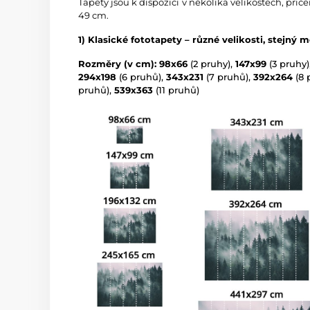
Tapety jsou k dispozici v několika velikostech, přič
49 cm.
1) Klasické fototapety – různé velikosti, stejný m
Rozměry (v cm): 98x66
(2 pruhy),
147x99
(3 pruhy)
294x198
(6 pruhů),
343x231
(7 pruhů),
392x264
(8 
pruhů),
539x363
(11 pruhů)