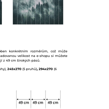
soben konkrétním rozměrům, což může
žadovanou velikost na e-shopu si můžete
jí z 49 cm širokých pásů.
uhy),
245x270
(5 pruhů)
, 294x270
(6