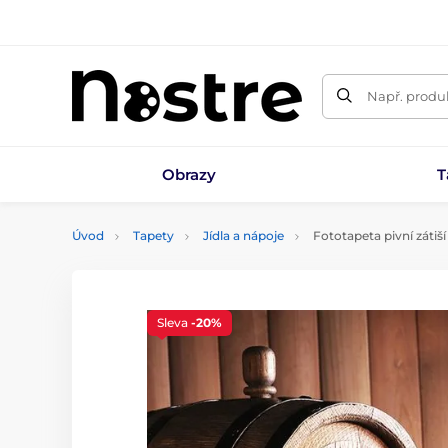
Např. produk
Obrazy
T
Úvod
Tapety
Jídla a nápoje
Fototapeta pivní zátiší
Sleva
-20%