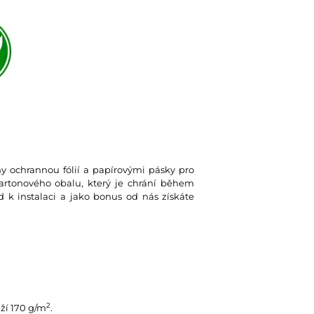
eny ochrannou fólií a papírovými pásky pro
kartonového obalu, který je chrání během
d k instalaci a jako bonus od nás získáte
2
ží 170 g/m
.