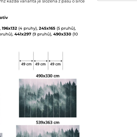
emž každá varianta je složena z pásů o šířce
otiv
,
196x132
(4 pruhy),
245x165
(5 pruhů),
pruhů),
441x297
(9 pruhů),
490x330
(10