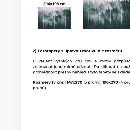
2) Fototapety s úpravou motivu dle rozměru
U variant vysokých 270 cm je motiv přizpů
znamenat jeho mírné oříznutí. Po kliknutí na po
prohlédnout přesný náhled. I tyto tapety se skláda
Rozměry (v cm): 147x270
(3 pruhy),
196x270
(4 pr
pruhů)