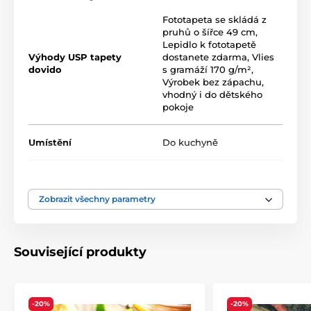
vliesový materiál s jemným povrchem a gramáží až 170
Fototapeta se skládá z
2
g/m
. Díky UV-led inkoustové technologii vynikají
pruhů o šířce 49 cm
,
odolností povrchu a dlouhotrvající barevností.
Lepidlo k fototapetě
Výhody USP tapety
dostanete zdarma
,
Vlies
dovido
s gramáží 170 g/m²
,
Výrobek bez zápachu,
Dostupné velikosti a typy tapet (uvedeno v cm,
vhodný i do dětského
šířka x výška)
pokoje
Tapety jsou k dispozici v několika velikostech, přičemž
každá varianta je složena z pásů o šířce 49 cm.
Umístění
Do kuchyně
1) Klasické fototapety – různé velikosti, stejný motiv
Modrá
,
Oranžová
,
Rozměry (v cm): 98x66
(2 pruhy),
147x99
(3 pruhy),
Barva
Růžová
196x132
(4 pruhy),
245x165
(5 pruhů),
294x198
(6
Zobrazit všechny parametry
pruhů),
343x231
(7 pruhů),
392x264
(8 pruhů),
441x297
(9 pruhů),
490x330
(10 pruhů),
539x363
(11 pruhů)
Technologie tapet
Omyvatelné
,
Vliesové
Související produkty
-20%
-20%