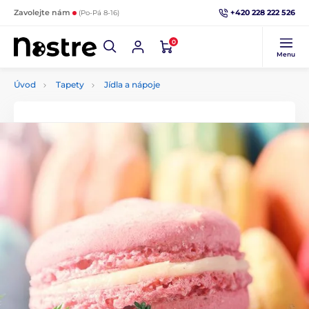
+420 228 222 526
Zavolejte nám
(Po-Pá 8-16)
0
Menu
Úvod
Tapety
Jídla a nápoje