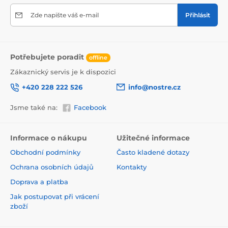
Zde napište váš e-mail
Přihlásit
Potřebujete poradit
offline
Zákaznický servis je k dispozici
+420 228 222 526
info@nostre.cz
Jsme také na:
Facebook
Ekologické řešení pro každý interiér
Použitá tisková metoda je šetrná k životnímu prostředí,
a proto se nemusíte obávat umístit tapetu i do citlivých
Informace o nákupu
Užitečné informace
prostor. Barvy splňují přísné normy a pyšní se certifikací
Obchodní podmínky
Často kladené dotazy
VOC i GREENGUARD GOLD, která potvrzuje jejich
zdravotní nezávadnost.
Ochrana osobních údajů
Kontakty
Doprava a platba
Jak postupovat při vrácení
zboží