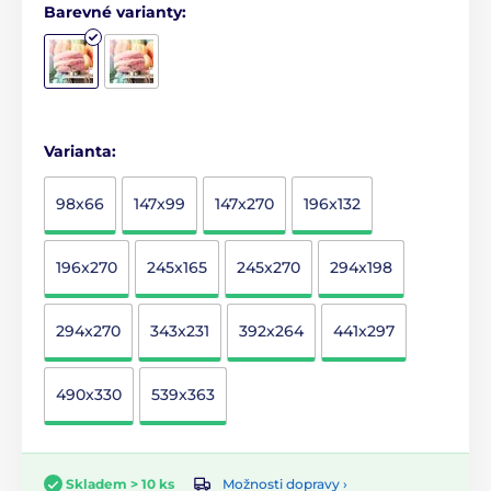
Barevné varianty:
Varianta:
98x66
147x99
147x270
196x132
196x270
245x165
245x270
294x198
294x270
343x231
392x264
441x297
490x330
539x363
Možnosti dopravy ›
Skladem > 10 ks