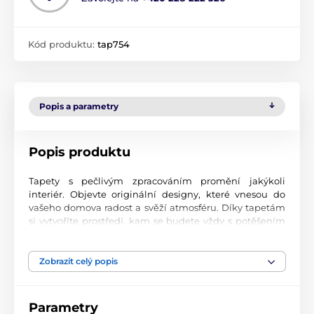
Kód produktu:
tap754
Popis a parametry
Popis produktu
Tapety s pečlivým zpracováním promění jakýkoli
interiér. Objevte originální designy, které vnesou do
vašeho domova radost a svěží atmosféru. Díky tapetám
si vytvoříte prostředí, kam se budete vždy s potěšením
vracet.
Špičková kvalita tisku
Zobrazit celý popis
Naše fototapety přinášejí pestrou paletu motivů, barev i
tvarů, které dohromady vytvářejí výrazný a esteticky
Parametry
silný prvek místnosti. Jsou vytištěny na vysoce kvalitní