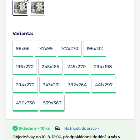
Varianta:
98x66
147x99
147x270
196x132
196x270
245x165
245x270
294x198
294x270
343x231
392x264
441x297
490x330
539x363
Možnosti dopravy ›
Skladem > 10 ks
Objednávky do 10. 8. 12:00, předpokládané dodání:
u vás v