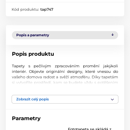
Kód produktu:
tap747
Popis a parametry
Popis produktu
Tapety s pečlivým zpracováním promění jakýkoli
interiér. Objevte originální designy, které vnesou do
vašeho domova radost a svěží atmosféru. Díky tapetám
si vytvoříte prostředí, kam se budete vždy s potěšením
vracet.
Špičková kvalita tisku
Zobrazit celý popis
Naše fototapety přinášejí pestrou paletu motivů, barev i
tvarů, které dohromady vytvářejí výrazný a esteticky
Parametry
silný prvek místnosti. Jsou vytištěny na vysoce kvalitní
vliesový materiál s jemným povrchem a gramáží až 170
Fototapeta se skládá z
2