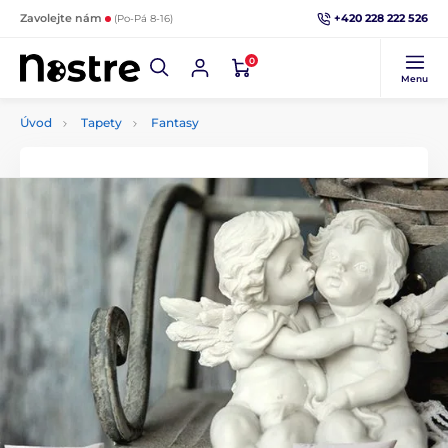
+420 228 222 526
Zavolejte nám
(Po-Pá 8-16)
0
Menu
Úvod
Tapety
Fantasy