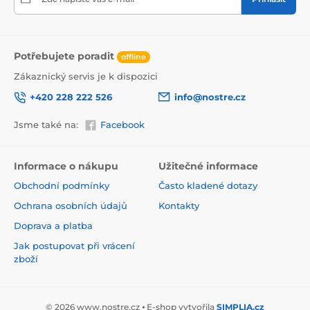
Potřebujete poradit
offline
Zákaznický servis je k dispozici
+420 228 222 526
info@nostre.cz
Jsme také na:
Facebook
Ekologické řešení pro každý interiér
Použitá tisková metoda je šetrná k životnímu prostředí,
a proto se nemusíte obávat umístit tapetu i do citlivých
Informace o nákupu
Užitečné informace
prostor. Barvy splňují přísné normy a pyšní se certifikací
Obchodní podmínky
Často kladené dotazy
VOC i GREENGUARD GOLD, která potvrzuje jejich
zdravotní nezávadnost.
Ochrana osobních údajů
Kontakty
Doprava a platba
Jak postupovat při vrácení
zboží
© 2026 www.nostre.cz ⦁ E-shop vytvořila
SIMPLIA.cz