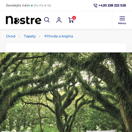
+420 228 222 526
Zavolejte nám
(Po-Pá 8-16)
0
Menu
Úvod
Tapety
Příroda a krajina