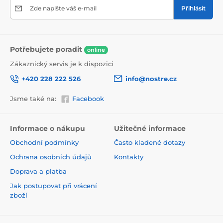
Zde napište váš e-mail
Přihlásit
Potřebujete poradit
online
Zákaznický servis je k dispozici
+420 228 222 526
info@nostre.cz
Ekologické řešení pro každý interiér
Jsme také na:
Facebook
Použitá tisková metoda je šetrná k životnímu prostředí,
a proto se nemusíte obávat umístit tapetu i do citlivých
prostor. Barvy splňují přísné normy a pyšní se certifikací
Informace o nákupu
Užitečné informace
VOC i GREENGUARD GOLD, která potvrzuje jejich
Obchodní podmínky
Často kladené dotazy
zdravotní nezávadnost.
Ochrana osobních údajů
Kontakty
Doprava a platba
Jak postupovat při vrácení
zboží