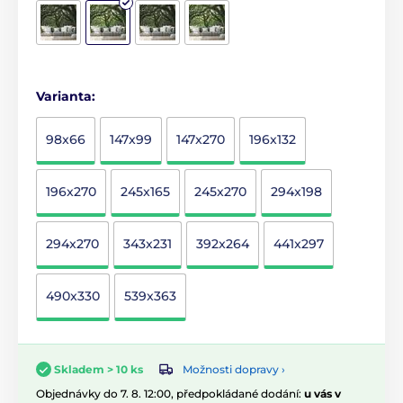
Varianta:
98x66
147x99
147x270
196x132
196x270
245x165
245x270
294x198
294x270
343x231
392x264
441x297
490x330
539x363
Možnosti dopravy ›
Skladem > 10 ks
Objednávky do 7. 8. 12:00, předpokládané dodání:
u vás v