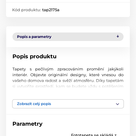
Kód produktu:
tap2175a
Popis a parametry
Popis produktu
Tapety s pečlivým zpracováním promění jakýkoli
interiér. Objevte originální designy, které vnesou do
vašeho domova radost a svěží atmosféru. Díky tapetám
si vytvoříte prostředí, kam se budete vždy s potěšením
vracet.
Špičková kvalita tisku
Zobrazit celý popis
Naše fototapety přinášejí pestrou paletu motivů, barev i
tvarů, které dohromady vytvářejí výrazný a esteticky
Parametry
silný prvek místnosti. Jsou vytištěny na vysoce kvalitní
vliesový materiál s jemným povrchem a gramáží až 170
Fototapeta se skládá z
2