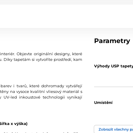
Parametry
teriér. Objevte originální designy, které
 Díky tapetám si vytvoříte prostředí, kam
Výhody USP tapet
 barev i tvarů, které dohromady vytvářejí
štěny na vysoce kvalitní vliesový materiál s
y UV-led inkoustové technologii vynikají
Umístění
šířka x výška)
Barva
Zobrazit všechny 