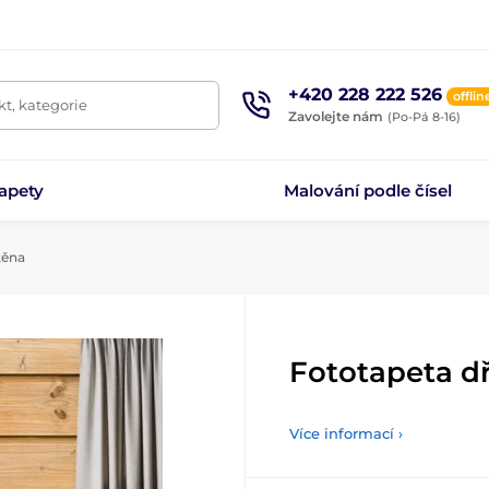
+420 228 222 526
offlin
t, kategorie
Zavolejte nám
(Po-Pá 8-16)
apety
Malování podle čísel
těna
Fototapeta d
Více informací ›