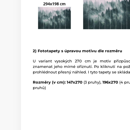
2) Fototapety s úpravou motivu dle rozměru
U variant vysokých 270 cm je motiv přizpů
znamenat jeho mírné oříznutí. Po kliknutí na po
prohlédnout přesný náhled. I tyto tapety se skláda
Rozměry (v cm): 147x270
(3 pruhy),
196x270
(4 pr
pruhů)