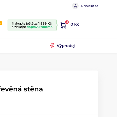
Přihlásit se
0
e
Nakupte ještě za
1 999 Kč
0 Kč
a získejte
dopravu zdarma
Výprodej
řevěná stěna