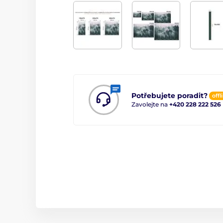
Potřebujete poradit?
offl
Zavolejte na
+420 228 222 526