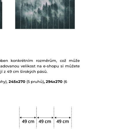
soben konkrétním rozměrům, což může
žadovanou velikost na e-shopu si můžete
jí z 49 cm širokých pásů.
uhy),
245x270
(5 pruhů)
, 294x270
(6