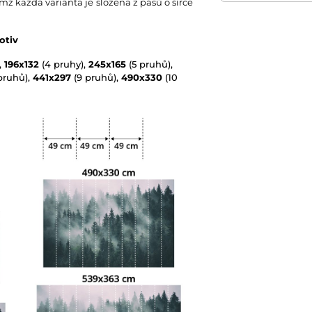
emž každá varianta je složena z pásů o šířce
Technologie tapet
otiv
,
196x132
(4 pruhy),
245x165
(5 pruhů),
pruhů),
441x297
(9 pruhů),
490x330
(10