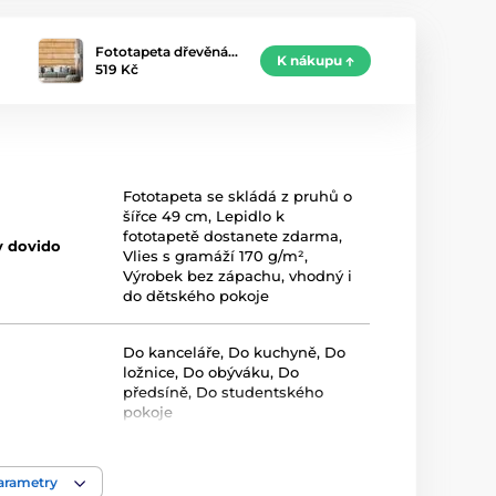
Fototapeta dřevěná…
K nákupu
519 Kč
Fototapeta se skládá z pruhů o
šířce 49 cm
,
Lepidlo k
fototapetě dostanete zdarma
,
y dovido
Vlies s gramáží 170 g/m²
,
Výrobek bez zápachu, vhodný i
do dětského pokoje
Do kanceláře
,
Do kuchyně
,
Do
ložnice
,
Do obýváku
,
Do
předsíně
,
Do studentského
pokoje
Hnědá
,
Oranžová
parametry