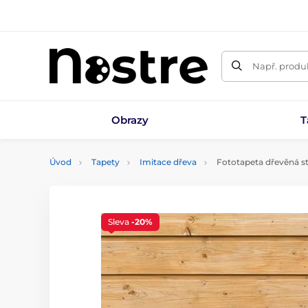
Např. produk
Obrazy
T
Úvod
Tapety
Imitace dřeva
Fototapeta dřevěná s
Sleva
-20%