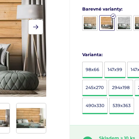
Barevné varianty:
Varianta:
98x66
147x99
147
245x270
294x198
490x330
539x363
Skladem > 10 ks