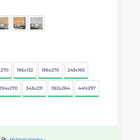
x270
196x132
196x270
245x165
294x270
343x231
392x264
441x297
Možnosti dopravy ›