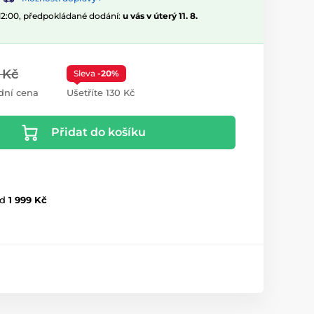
 12:00, předpokládané dodání:
u vás v úterý 11. 8.
 Kč
Sleva
-20%
dní cena
Ušetříte 130 Kč
Přidat do košíku
d
1 999 Kč