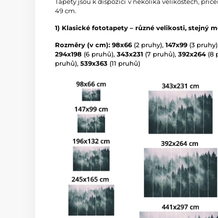
Tapety jsou k dispozici v několika velikostech, přič
49 cm.
1) Klasické fototapety – různé velikosti, stejný m
Rozměry (v cm): 98x66
(2 pruhy),
147x99
(3 pruhy)
294x198
(6 pruhů),
343x231
(7 pruhů),
392x264
(8 
pruhů),
539x363
(11 pruhů)