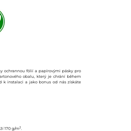
eny ochrannou fólií a papírovými pásky pro
kartonového obalu, který je chrání během
d k instalaci a jako bonus od nás získáte
2
ží 170 g/m
.