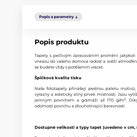
Popis a parametry
Popis produktu
Tapety s pečlivým zpracováním promění jakýkoli in
vnesou do vašeho domova radost a svěží atmosféru.
se budete vždy s potěšením vracet.
Špičková kvalita tisku
Naše fototapety přinášejí pestrou paletu motivů,
výrazný a esteticky silný prvek místnosti. Jsou vyti
2
jemným povrchem a gramáží až 170 g/m
. Dík
odolností povrchu a dlouhotrvající barevností.
Dostupné velikosti a typy tapet (uvedeno v cm, 