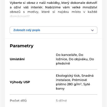
Vyberte si obraz z naší nabídky, který dokonale dotvoří
a oživí váš interiér. Nabízíme vám velké množství
obrazů s motivy, které si najdou místo v každé
domácnosti!
Naše 5-dílné obrazy nabízíme ve dvou rozměrech (v
cm):
Zobrazit celý popis
100 x 50
- sestává z dílů: 20x30 | 20x40 | 20x50 | 20x40
| 20x30
Parametry
200 x 100
- sestává z dílů: 40x60 | 40x80 | 40x100 |
Do kanceláře
,
Do
40x80 | 40x60
Umístění
ložnice
,
Do obýváku
,
Do
předsíně
Ekologický tisk
,
Snadná
instalace
,
Prémiové
Výhody USP
plátno 280 g/m²
,
Syté
barvy
Počet dílů
5-dílné