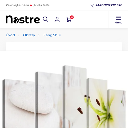
+420 228 222 526
Zavolejte nám
(Po-Pá 8-16)
0
Menu
Úvod
Obrazy
Feng Shui