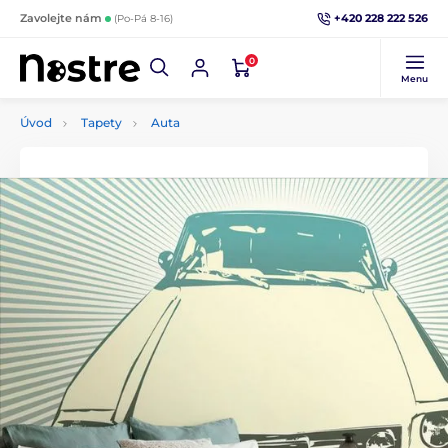
+420 228 222 526
Zavolejte nám
(Po-Pá 8-16)
0
Menu
Úvod
Tapety
Auta