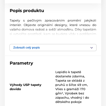
Popis produktu
Tapety s pečlivým zpracováním promění jakýkoli
interiér. Objevte originální designy, které vnesou do
vašeho domova radost a svěží atmosféru. Díky tapetám
si vytvoříte prostředí, kam se budete vždy s potěšením
vracet.
Špičková kvalita tisku
Zobrazit celý popis
Naše fototapety přinášejí pestrou paletu motivů, barev i
tvarů, které dohromady vytvářejí výrazný a esteticky
Parametry
silný prvek místnosti. Jsou vytištěny na vysoce kvalitní
vliesový materiál s jemným povrchem a gramáží až 170
Lepidlo k tapetě
2
g/m
. Díky UV-led inkoustové technologii vynikají
dostanete zdarma
,
odolností povrchu a dlouhotrvající barevností.
Tapeta se skládá z
Výhody USP tapety
pruhů o šířce 49 cm
,
dovido
Vlies s gramáží 170
g/m²
,
Výrobek bez
Dostupné velikosti a typy tapet (uvedeno v cm,
zápachu, vhodný i do
šířka x výška)
dětského pokoje