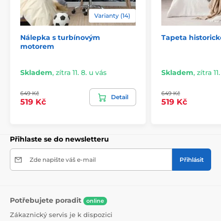
2) Fototapety s úpravou motivu dle rozměru
Varianty (14)
U variant vysokých 270 cm je motiv přizpůsoben
Nálepka s turbínovým
Tapeta historic
konkrétním rozměrům, což může znamenat jeho
motorem
mírné oříznutí. Po kliknutí na požadovanou velikost na
e-shopu si můžete prohlédnout přesný náhled. I tyto
tapety se skládají z 49 cm širokých pásů.
Skladem
,
zítra 11. 8. u vás
Skladem
,
zítra 11
Rozměry (v cm): 147x270
(3 pruhy),
196x270
(4 pruhy),
649 Kč
649 Kč
245x270
(5 pruhů)
, 294x270
(6 pruhů)
Detail
519 Kč
519 Kč
Přihlaste se do newsletteru
Zde napište váš e-mail
Přihlásit
Potřebujete poradit
online
Zákaznický servis je k dispozici