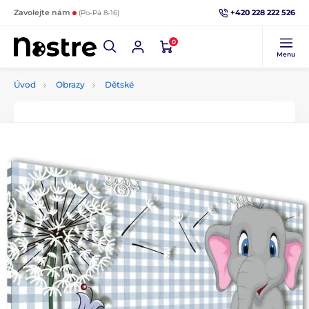
+420 228 222 526
Zavolejte nám
(Po-Pá 8-16)
0
Menu
Úvod
Obrazy
Dětské