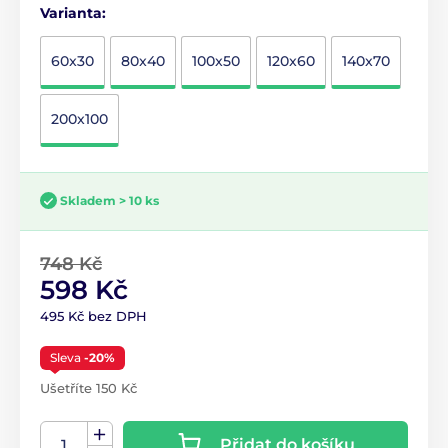
Varianta:
60x30
80x40
100x50
120x60
140x70
200x100
Skladem > 10 ks
748 Kč
598 Kč
495 Kč bez DPH
Sleva
-20%
Ušetříte 150 Kč
Přidat do košíku