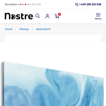
+420 228 222 526
Zavolejte nám
(Po-Pá 8-16)
0
Menu
Úvod
Obrazy
Abstraktní